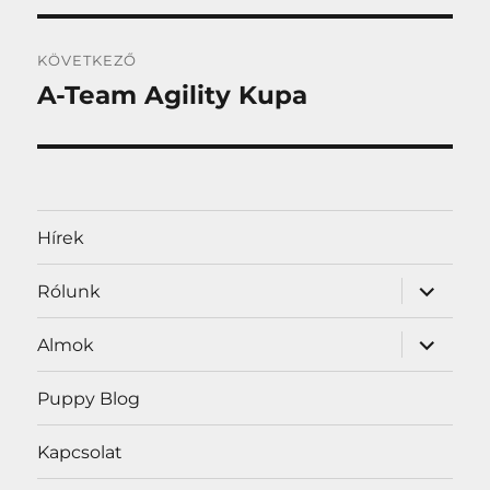
KÖVETKEZŐ
A-Team Agility Kupa
Következő
bejegyzés:
Hírek
almenü
Rólunk
szétnyit
almenü
Almok
szétnyit
Puppy Blog
Kapcsolat