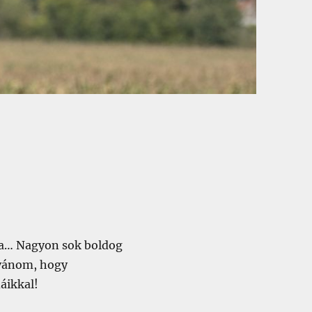
óta… Nagyon sok boldog
ívánom, hogy
áikkal!