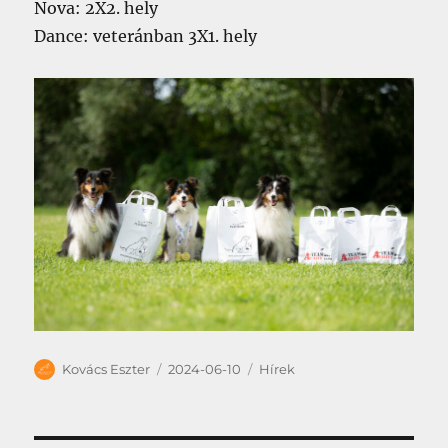
Nova: 2X2. hely
Dance: veteránban 3X1. hely
Szerző
Közzétéve
Kategória
Kovács Eszter
2024-06-10
Hírek