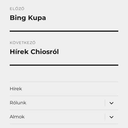
Bejegyzés
ELŐZŐ
navigáció
Bing Kupa
Korábbi
bejegyzés:
KÖVETKEZŐ
Hírek Chiosról
Következő
bejegyzés:
Hírek
almenü
Rólunk
szétnyit
almenü
Almok
szétnyit