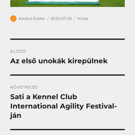
Szerző
Közzétéve
Kategória
Kovács Eszter
2023-07-25
Hírek
Bejegyzés
ELŐZŐ
navigáció
Az első unokák kirepülnek
Korábbi
bejegyzés:
KÖVETKEZŐ
Sati a Kennel Club
Következő
bejegyzés:
International Agility Festival-
ján