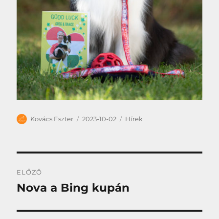
Szerző
Közzétéve
Kategória
Kovács Eszter
2023-10-02
Hírek
Bejegyzés
ELŐZŐ
navigáció
Nova a Bing kupán
Korábbi
bejegyzés: