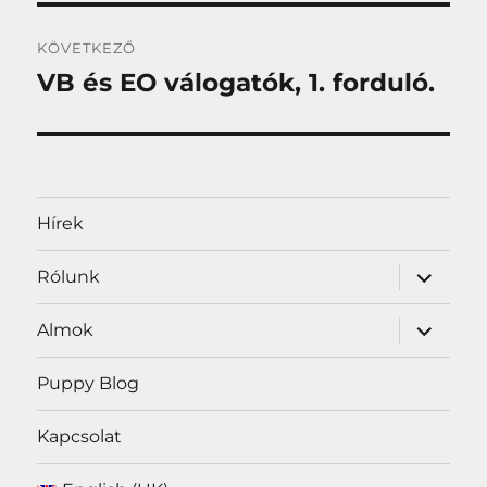
KÖVETKEZŐ
VB és EO válogatók, 1. forduló.
Következő
bejegyzés:
Hírek
almenü
Rólunk
szétnyit
almenü
Almok
szétnyit
Puppy Blog
Kapcsolat