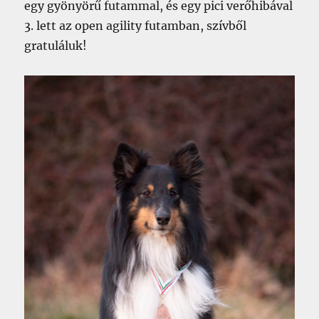
egy gyönyörű futammal, és egy pici verőhibával
3. lett az open agility futamban, szívből
gratuláluk!