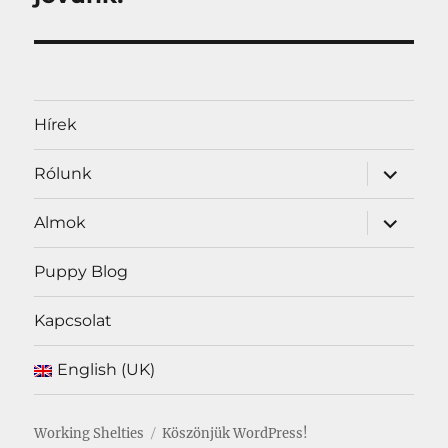
Hírek
almenü
Rólunk
szétnyit
almenü
Almok
szétnyit
Puppy Blog
Kapcsolat
English (UK)
Working Shelties
Köszönjük WordPress!