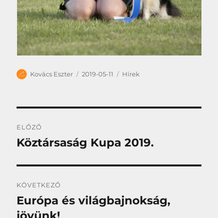
Szerző
Közzétéve
Kategória
Kovács Eszter
2019-05-11
Hírek
Bejegyzés
ELŐZŐ
navigáció
Köztársaság Kupa 2019.
Korábbi
bejegyzés:
KÖVETKEZŐ
Európa és világbajnokság,
Következő
bejegyzés:
jövünk!