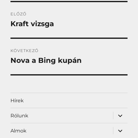
Bejegyzés
ELŐZŐ
navigáció
Kraft vizsga
Korábbi
bejegyzés:
KÖVETKEZŐ
Nova a Bing kupán
Következő
bejegyzés:
Hírek
almenü
Rólunk
szétnyit
almenü
Almok
szétnyit