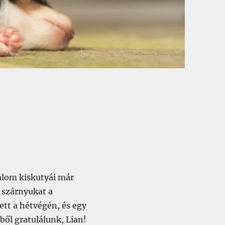
alom kiskutyái már
 szárnyukat a
ett a hétvégén, és egy
ből gratulálunk, Lian!