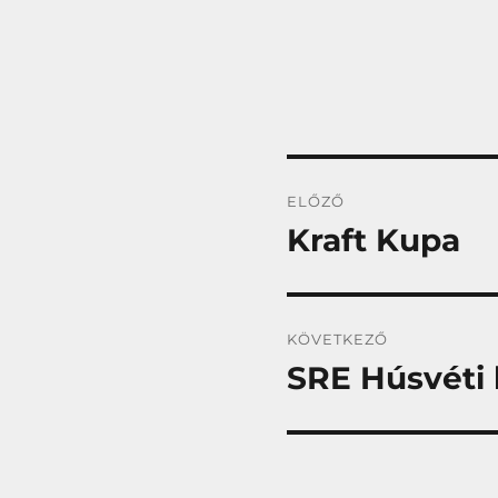
Bejegyzés
ELŐZŐ
navigáció
Kraft Kupa
Korábbi
bejegyzés:
KÖVETKEZŐ
SRE Húsvéti 
Következő
bejegyzés: