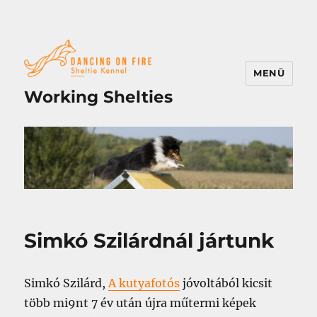
MENÜ
Working Shelties
Simkó Szilárdnál jártunk
Simkó Szilárd,
A kutyafotós
jóvoltából kicsit
több mi9nt 7 év után újra műtermi képek