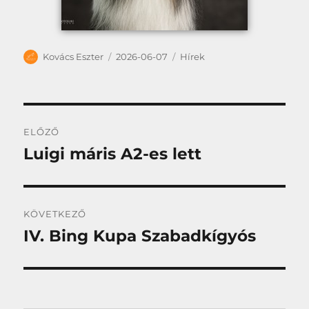
Szerző
Közzétéve
Kategória
Kovács Eszter
2026-06-07
Hírek
Bejegyzés
ELŐZŐ
navigáció
Luigi máris A2-es lett
Korábbi
bejegyzés:
KÖVETKEZŐ
IV. Bing Kupa Szabadkígyós
Következő
bejegyzés: