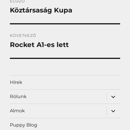
ELŐZŐ
navigáció
Köztársaság Kupa
Korábbi
bejegyzés:
KÖVETKEZŐ
Rocket A1-es lett
Következő
bejegyzés:
Hírek
almenü
Rólunk
szétnyit
almenü
Almok
szétnyit
Puppy Blog