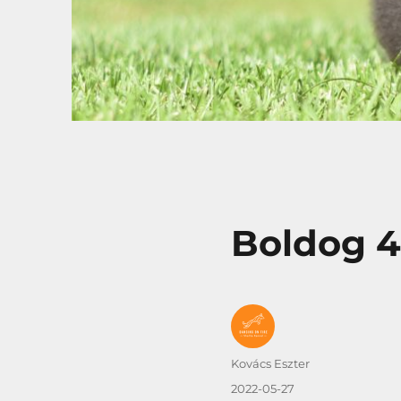
Boldog 4
Szerző
Kovács Eszter
Közzétéve
2022-05-27