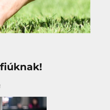
-fiúknak!
!