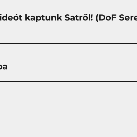
ideót kaptunk Satről! (DoF Se
pa