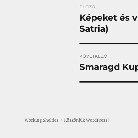
Bejegyzés
ELŐZŐ
navigáció
Képeket és v
Korábbi
bejegyzés:
Satria)
KÖVETKEZŐ
Smaragd Ku
Következő
bejegyzés:
Working Shelties
Köszönjük WordPress!