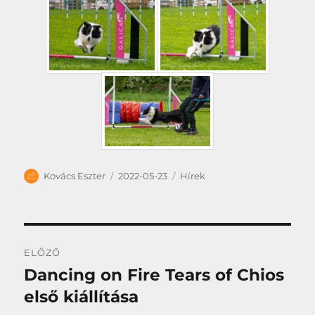
Szerző
Közzétéve
Kategória
Kovács Eszter
2022-05-23
Hírek
Bejegyzés
ELŐZŐ
navigáció
Dancing on Fire Tears of Chios
Korábbi
bejegyzés:
első kiállítása