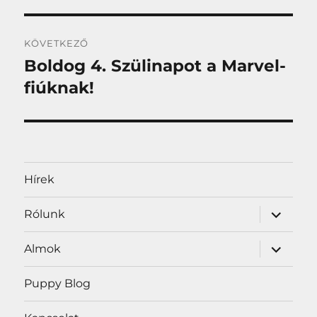
KÖVETKEZŐ
Boldog 4. Szülinapot a Marvel-
Következő
bejegyzés:
fiúknak!
Hírek
almenü
Rólunk
szétnyit
almenü
Almok
szétnyit
Puppy Blog